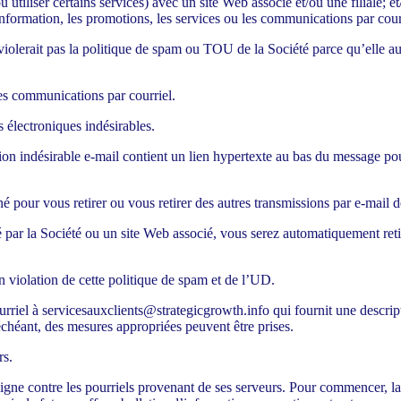
utiliser certains services) avec un site Web associé et/ou une filiale; et
information, les promotions, les services ou les communications par cour
violerait pas la politique de spam ou TOU de la Société parce qu’elle au
es communications par courriel.
 électroniques indésirables.
on indésirable e-mail contient un lien hypertexte au bas du message pou
é pour vous retirer ou vous retirer des autres transmissions par e-mail de
par la Société ou un site Web associé, vous serez automatiquement retiré
 violation de cette politique de spam et de l’UD.
urriel à
servicesauxclients@strategicgrowth.info
qui fournit une descript
s échéant, des mesures appropriées peuvent être prises.
rs.
gne contre les pourriels provenant de ses serveurs. Pour commencer, l