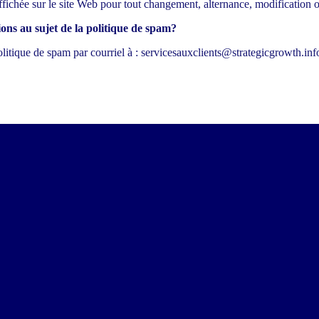
fichée sur le site Web pour tout changement, alternance, modification 
ons au sujet de la politique de spam?
litique de spam par courriel à :
servicesauxclients@strategicgrowth.inf