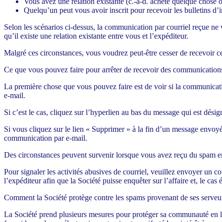
Vous avez une relation existante (c.-à-d. acheté quelque chose ou 
Quelqu’un peut vous avoir inscrit pour recevoir les bulletins d’
Selon les scénarios ci-dessus, la communication par courriel reçue ne 
qu’il existe une relation existante entre vous et l’expéditeur.
Malgré ces circonstances, vous voudrez peut-être cesser de recevoir c
Ce que vous pouvez faire pour arrêter de recevoir des communications
La première chose que vous pouvez faire est de voir si la communicati
e-mail.
Si c’est le cas, cliquez sur l’hyperlien au bas du message qui est désign
Si vous cliquez sur le lien « Supprimer » à la fin d’un message envoyé 
communication par e-mail.
Des circonstances peuvent survenir lorsque vous avez reçu du spam en
Pour signaler les activités abusives de courriel, veuillez envoyer un co
l’expéditeur afin que la Société puisse enquêter sur l’affaire et, le ca
Comment la Société protège contre les spams provenant de ses serveu
La Société prend plusieurs mesures pour protéger sa communauté en li