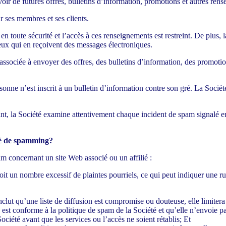
evoir de futures offres, bulletins d’information, promotions et autres ren
 ses membres et ses clients.
 en toute sécurité et l’accès à ces renseignements est restreint. De plus,
eux qui en reçoivent des messages électroniques.
 associée à envoyer des offres, des bulletins d’information, des promot
ersonne n’est inscrit à un bulletin d’information contre son gré. La Socié
ant, la Société examine attentivement chaque incident de spam signalé 
usé de spamming?
am concernant un site Web associé ou un affilié :
eçoit un nombre excessif de plaintes pourriels, ce qui peut indiquer une 
nclut qu’une liste de diffusion est compromise ou douteuse, elle limitera 
é est conforme à la politique de spam de la Société et qu’elle n’envoie p
Société avant que les services ou l’accès ne soient rétablis; Et