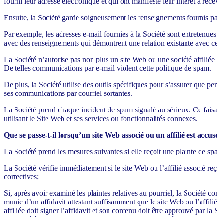
fourni leur adresse électronique et qui ont manifesté leur intérêt à rec
Ensuite, la Société garde soigneusement les renseignements fournis par
Par exemple, les adresses e-mail fournies à la Société sont entretenues
avec des renseignements qui démontrent une relation existante avec c
La Société n’autorise pas non plus un site Web ou une société affiliée
De telles communications par e-mail violent cette politique de spam.
De plus, la Société utilise des outils spécifiques pour s’assurer que p
ses communications par courriel sortantes.
La Société prend chaque incident de spam signalé au sérieux. Ce fais
utilisant le Site Web et ses services ou fonctionnalités connexes.
Que se passe-t-il lorsqu’un site Web associé ou un affilié est acc
La Société prend les mesures suivantes si elle reçoit une plainte de sp
La Société vérifie immédiatement si le site Web ou l’affilié associé r
correctives;
Si, après avoir examiné les plaintes relatives au pourriel, la Société co
munie d’un affidavit attestant suffisamment que le site Web ou l’affili
affiliée doit signer l’affidavit et son contenu doit être approuvé par la 