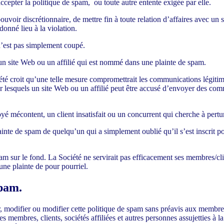
accepter la politique de spam, ou toute autre entente exigée par elle.
pouvoir discrétionnaire, de mettre fin à toute relation d’affaires avec un
onné lieu à la violation.
’est pas simplement coupé.
un site Web ou un affilié qui est nommé dans une plainte de spam.
iété croit qu’une telle mesure compromettrait les communications légitimes
 lesquels un site Web ou un affilié peut être accusé d’envoyer des comm
é mécontent, un client insatisfait ou un concurrent qui cherche à pertur
ainte de spam de quelqu’un qui a simplement oublié qu’il s’est inscrit p
pam sur le fond. La Société ne servirait pas efficacement ses membres/cl
une plainte de pour pourriel.
spam.
r, modifier ou modifier cette politique de spam sans préavis aux membres,
s membres, clients, sociétés affiliées et autres personnes assujetties à l