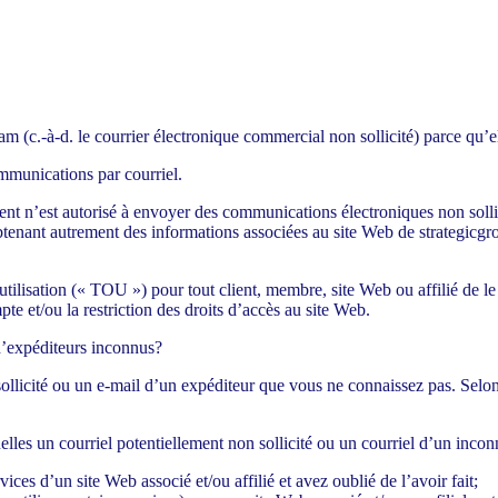
am (c.-à-d. le courrier électronique commercial non sollicité) parce qu’e
ommunications par courriel.
ient n’est autorisé à envoyer des communications électroniques non solli
 obtenant autrement des informations associées au site Web de strategicg
’utilisation (« TOU ») pour tout client, membre, site Web ou affilié de l
mpte et/ou la restriction des droits d’accès au site Web.
 d’expéditeurs inconnus?
llicité ou un e-mail d’un expéditeur que vous ne connaissez pas. Selon 
les un courriel potentiellement non sollicité ou un courriel d’un inconn
ices d’un site Web associé et/ou affilié et avez oublié de l’avoir fait;