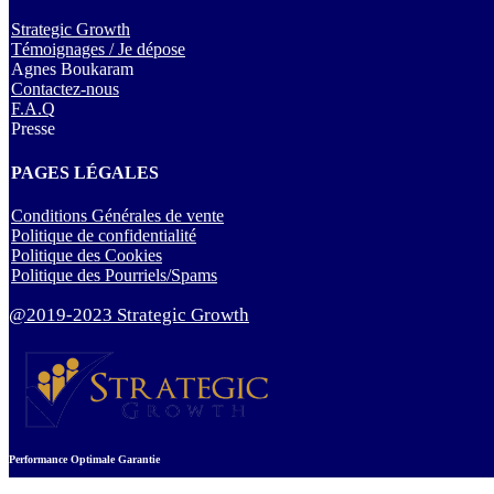
Strategic Growth
Témoignages / Je dépose
Agnes Boukaram
Contactez-nous
F.A.Q
Presse
PAGES LÉGALES
Conditions Générales de vente
Politique de confidentialité
Politique des Cookies
Politique des Pourriels/Spams
@2019-2023 Strategic Growth
Performance Optimale Garantie