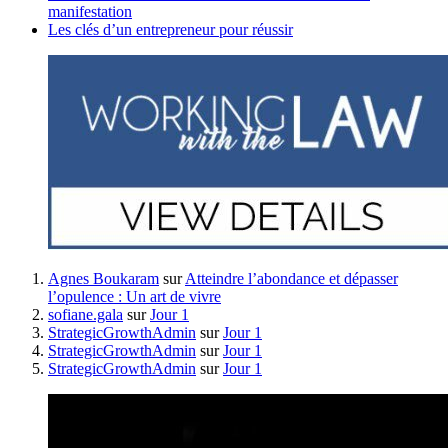
manifestation
Les clés d’un entrepreneur pour réussir
Agnes Boukaram
sur
Atteindre l’abondance et dépasser
l’opulence : Un art de vivre
sofiane.gala
sur
Jour 1
StrategicGrowthAdmin
sur
Jour 1
StrategicGrowthAdmin
sur
Jour 1
StrategicGrowthAdmin
sur
Jour 1