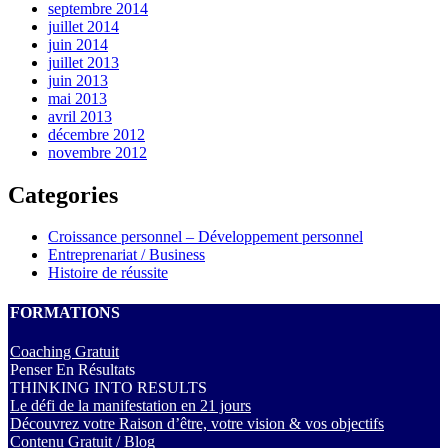
septembre 2014
juillet 2014
juin 2014
juillet 2013
juin 2013
mai 2013
avril 2013
décembre 2012
novembre 2012
Categories
Croissance personnel – Développement personnel
Entreprenariat / Business
Histoire de réussite
FORMATIONS
Coaching Gratuit
Penser En Résultats
THINKING INTO RESULTS
Le défi de la manifestation en 21 jours
Découvrez votre Raison d’être, votre vision & vos objectifs
Contenu Gratuit / Blog